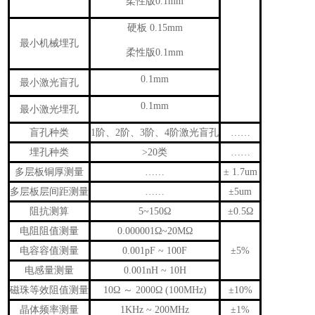
柔性版0.1mm
硬板 0.15mm
最小机械埋孔
柔性版0.1mm
0.1mm
最小激光盲孔
0.1mm
最小激光埋孔
盲孔种类
1阶、2阶、3阶、4阶激光盲孔
……
埋孔种类
>20类
……
多层板铜厚测量
……
± 1.7um
多层板层间距测量
……
±5um
阻抗测算
5~150Ω
±0.5Ω
电阻阻值测量
0.000001Ω~20MΩ
电容容值测量
0.001pF ~ 100F
±5%
电感量测量
0.001nH ~ 10H
磁珠等效阻值测量
10Ω ～ 2000Ω (100MHz)
±10%
晶体频率测量
1KHz ~ 200MHz
±1%