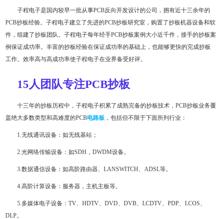
子程电子是国内较早一批从事PCB反向开发设计的公司，拥有近十三余年的
PCB抄板经验。子程电子建立了先进的PCB抄板研究室，购置了抄板机器设备和软
件，组建了抄板团队。子程电子每年经手PCB抄板案例大小近千件，接手的抄板案
例保证成功率。丰富的抄板经验在保证成功率的基础上，也能够更快的完成抄板
工作。效率高与高成功率使子程电子在业界备受好评。
1
5
人团队专注PCB抄板
十三年的抄板历程中，子程电子积累了成熟完备的抄板技术，PCB抄板业务覆
盖绝大多数类型和高难度的PCB
电路板
，包括但不限于下面所列行业：
1.无线通讯设备：如无线基站；
2.光网络传输设备：如SDH，DWDM设备。
3.数据通信设备：如高阶路由器、LANSWITCH、ADSL等。
4.高阶计算设备：服务器，主机主板等。
5.多媒体电子设备：TV、HDTV、DVD、DVB、LCDTV、PDP、LCOS、
DLP。