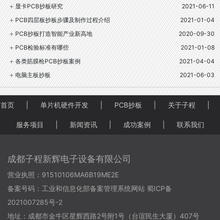
显卡PCB抄板研究
2021-06-11
PCB四层板抄板步骤及制作过程介绍
2021-01-04
PCB抄板打造智能产业新高地
2020-09-30
PCB检验标准有哪些
2021-01-08
各类筋膜枪PCB抄板案例
2021-04-04
电脑主板抄板
2021-06-03
首页
|
单片机硬件开发
|
PCB抄板
|
关于子程
|
服务项目
|
新闻资讯
|
成功案例
|
联系我们
成都子程新辉电子设备有限公司
营业执照：91510106MA6B19ME2E
备案号码：
工业和信息化部备案管理系统网站 蜀ICP备
2021007285号-2
地址：成都市金牛区星辉西路2号附1号（台谊民生大厦）407号