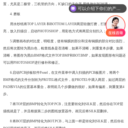
置，尤其是二极管，三机管的方向，IC缺口的方向等,最终做出BOM表；
你们是怎么收费的呢
4. 磨板
用水纱纸将TOP LAYER 和BOTTOM LAYER两层轻微打磨，打磨到铜膜发
亮，放入扫描仪，启动PHOTOSHOP，用彩色方式将两层分别扫入；
5.调整画布的对比度，明暗度，使有铜膜的部分和没有铜膜的部分对比强烈，
然后将次图转为黑白色，检查线条是否清晰，如果不清晰，则重复本步骤。如果
清晰，将图存为黑白BMP格式文件TOP.BMP和BOT.BMP，如果发现图形有问题还
可以用PHOTOSHOP进行修补和修正。
6.启动PCB抄板软件Protel，在文件菜单中调入扫描的PCB板图片，将两个
BMP格式的文件分别转为PROTEL格式文件，在PROTEL中调入两层，如过两层的
PAD和VIA的位置基本重合，表明前几个步骤做的很好，如果有偏差，则重复第4
步。
7.将TOP层的BMP转化为TOP.PCB，注意要转化到SILK层，然后你在TOP层
描线就是了，并且根据第二步的图纸放置器件。画完后将SILK层删掉。
8.将BOT层的BMP转化为BOT.PCB，与上面一样是转化到SILK层，然后你在