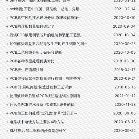
SMT贴片厂如何来提高加工生产效率
2020-09-22
pcb制造工艺中白斑、微裂纹、起泡、分层···
2021-02-14
PCB真空蚀刻技术详细分析,原理和优势详···
2020-10-10
PCB的连板数量如何确定？
2020-09-04
浅谈PCB板用倒装芯片的组装和装配工艺流···
2020-10-04
如何解决焊盘不匹配导致生产时产生锡珠的问···
2020-09-25
PCB工艺故障分析：钻头容易断
2020-10-05
PCB各种表面处理优劣对比
2018-03-30
PCB板生产流程注释
2018-04-17
PCB焊接后如何对质量进行检测，有哪些方···
2020-09-21
PCB(印刷电路板)制造过程和工艺详解
2018-05-15
使用波峰焊后造成PCB板短路连锡的原因有···
2021-01-12
什么是PCB纯水设备 PCB纯水设备的优···
2020-11-28
PCB加工如何处理“过孔盖油”和“过孔开···
2020-09-05
电路板中电镀方法主要的4种方法
2020-06-18
SMT贴片加工编程的步骤是怎样的
2020-09-22