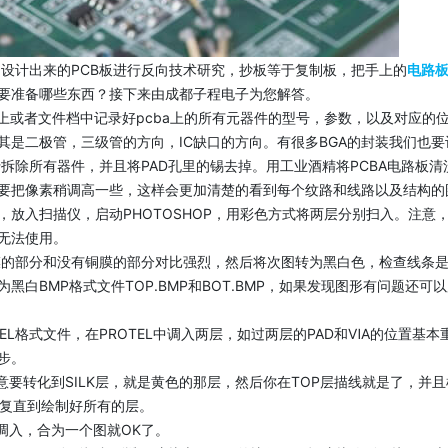
设计出来的PCB板进行反向技术研究，抄板等于复制板，把手上的
电路
要准备哪些东西？接下来由成都子程电子为您解答。
上或者文件档中记录好pcba上的所有元器件的型号，参数，以及对应的
是二极管，三级管的方向，IC缺口的方向。有很多BGA的封装我们也要
拆除所有器件，并且将PAD孔里的锡去掉。用工业酒精将PCBA电路板清
要把像素稍调高一些，这样会更加清楚的看到每个纹路和线路以及结构的
放入扫描仪，启动PHOTOSHOP，用彩色方式将两层分别扫入。注意，
无法使用。
膜的部分和没有铜膜的部分对比强烈，然后将次图转为黑白色，检查线条
白BMP格式文件TOP.BMP和BOT.BMP，如果发现图形有问题还可
EL格式文件，在PROTEL中调入两层，如过两层的PAD和ⅥA的位置基本
步。
，注意要转化到SILK层，就是黄色的那层，然后你在TOP层描线就是了，并
重复直到绘制好所有的层。
CB调入，合为一个图就OK了。