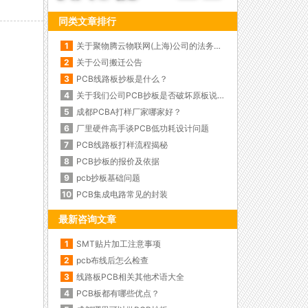
同类文章排行
1
关于聚物腾云物联网(上海)公司的法务函内部公告
2
关于公司搬迁公告
3
PCB线路板抄板是什么？
4
关于我们公司PCB抄板是否破坏原板说明
5
成都PCBA打样厂家哪家好？
6
厂里硬件高手谈PCB低功耗设计问题
7
PCB线路板打样流程揭秘
8
PCB抄板的报价及依据
9
pcb抄板基础问题
10
PCB集成电路常见的封装
最新咨询文章
1
SMT贴片加工注意事项
2
pcb布线后怎么检查
3
线路板PCB相关其他术语大全
4
PCB板都有哪些优点？