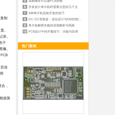
5
成都哪里可以做PCB抄板
6
开发设计单片机时需要注意的几个点
7
4种单片机高效开发的技巧
板
复制
8
DC-DC变换器：优化设计与EMI控制的秘诀
9
单片机解密失败的深度解析与风险
位置。
10
PCB设计中的开窗技巧：功能与应用
记录。
洗干
热门案例
图像。
PCB
是否清
以用
重合，
且根据第