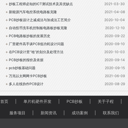
抄板工程师必知的ICT测试技术及其优缺点
2021-03-30
新能源汽车电控系统电路板克隆
2021-04-08
PCB抄板设计之减成法与加成法工艺简介
2020-10-04
自动投币洗车机控制板电路板抄板克隆
2020-12-10
PCB电路板抄板的发展历史
2020-09-22
厂里硬件高手谈PCB低功耗设计问题
2020-09-10
在PCB设计里“地”的划分及处理方法
2020-10-03
PCB抄板的报价及依据
2020-09-14
pcb抄板基础问题
2020-09-15
万兆以太网网卡PCB抄板
2021-06-09
多人在线协作PCB设计
2020-08-29
首页
|
单片机硬件开发
|
PCB抄板
|
关于子程
|
服务项目
|
新闻资讯
|
成功案例
|
联系我们