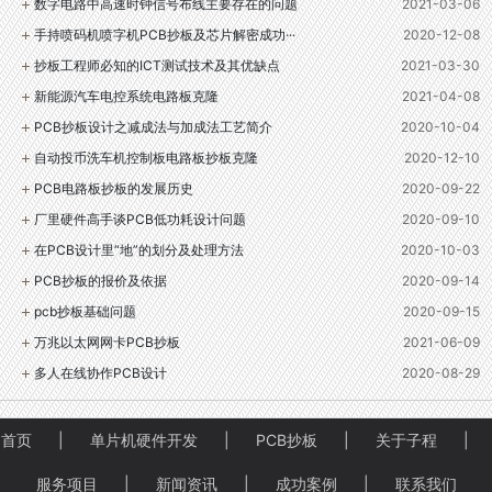
数字电路中高速时钟信号布线主要存在的问题
2021-03-06
手持喷码机喷字机PCB抄板及芯片解密成功···
2020-12-08
抄板工程师必知的ICT测试技术及其优缺点
2021-03-30
新能源汽车电控系统电路板克隆
2021-04-08
PCB抄板设计之减成法与加成法工艺简介
2020-10-04
自动投币洗车机控制板电路板抄板克隆
2020-12-10
PCB电路板抄板的发展历史
2020-09-22
厂里硬件高手谈PCB低功耗设计问题
2020-09-10
在PCB设计里“地”的划分及处理方法
2020-10-03
PCB抄板的报价及依据
2020-09-14
pcb抄板基础问题
2020-09-15
万兆以太网网卡PCB抄板
2021-06-09
多人在线协作PCB设计
2020-08-29
首页
|
单片机硬件开发
|
PCB抄板
|
关于子程
|
服务项目
|
新闻资讯
|
成功案例
|
联系我们