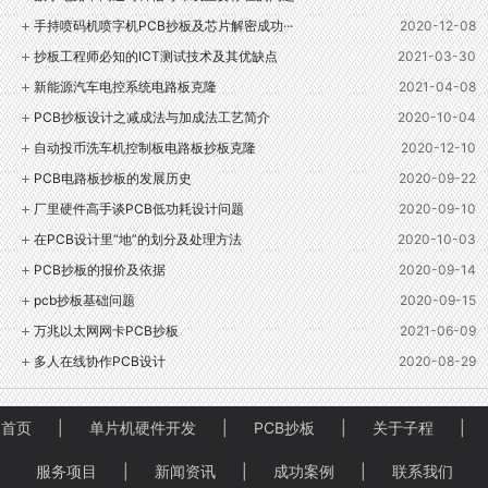
手持喷码机喷字机PCB抄板及芯片解密成功···
2020-12-08
抄板工程师必知的ICT测试技术及其优缺点
2021-03-30
新能源汽车电控系统电路板克隆
2021-04-08
PCB抄板设计之减成法与加成法工艺简介
2020-10-04
自动投币洗车机控制板电路板抄板克隆
2020-12-10
PCB电路板抄板的发展历史
2020-09-22
厂里硬件高手谈PCB低功耗设计问题
2020-09-10
在PCB设计里“地”的划分及处理方法
2020-10-03
PCB抄板的报价及依据
2020-09-14
pcb抄板基础问题
2020-09-15
万兆以太网网卡PCB抄板
2021-06-09
多人在线协作PCB设计
2020-08-29
首页
|
单片机硬件开发
|
PCB抄板
|
关于子程
|
服务项目
|
新闻资讯
|
成功案例
|
联系我们