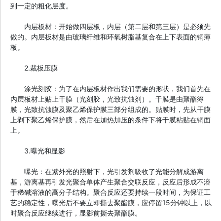
到一定的粗化层度。
内层板材：开始做四层板，内层（第二层和第三层）是必须先
做的。内层板材是由玻璃纤维和环氧树脂基复合在上下表面的铜薄
板。
2.裁板压膜
涂光刻胶：为了在内层板材作出我们需要的形状，我们首先在
内层板材上贴上干膜（光刻胶，光致抗蚀剂）。干膜是由聚酯簿
膜，光致抗蚀膜及聚乙烯保护膜三部分组成的。贴膜时，先从干膜
上剥下聚乙烯保护膜，然后在加热加压的条件下将干膜粘贴在铜面
上。
3.曝光和显影
曝光：在紫外光的照射下，光引发剂吸收了光能分解成游离
基，游离基再引发光聚合单体产生聚合交联反应，反应后形成不溶
于稀碱溶液的高分子结构。聚合反应还要持续一段时间，为保证工
艺的稳定性，曝光后不要立即撕去聚酯膜，应停留15分钟以上，以
时聚合反应继续进行，显影前撕去聚酯膜。