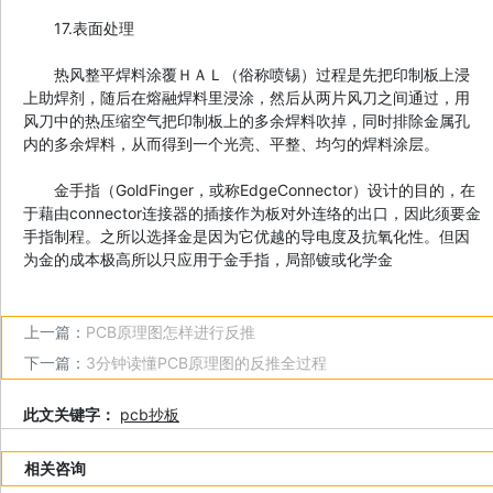
17.表面处理
热风整平焊料涂覆ＨＡＬ（俗称喷锡）过程是先把印制板上浸
上助焊剂，随后在熔融焊料里浸涂，然后从两片风刀之间通过，用
风刀中的热压缩空气把印制板上的多余焊料吹掉，同时排除金属孔
内的多余焊料，从而得到一个光亮、平整、均匀的焊料涂层。
金手指（GoldFinger，或称EdgeConnector）设计的目的，在
于藉由connector连接器的插接作为板对外连络的出口，因此须要金
手指制程。之所以选择金是因为它优越的导电度及抗氧化性。但因
为金的成本极高所以只应用于金手指，局部镀或化学金
上一篇：
PCB原理图怎样进行反推
下一篇：
3分钟读懂PCB原理图的反推全过程
此文关键字：
pcb抄板
相关咨询