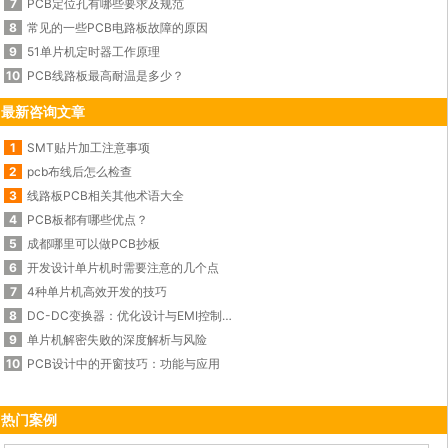
7
PCB定位孔有哪些要求及规范
8
常见的一些PCB电路板故障的原因
9
51单片机定时器工作原理
10
PCB线路板最高耐温是多少？
最新咨询文章
1
SMT贴片加工注意事项
2
pcb布线后怎么检查
3
线路板PCB相关其他术语大全
4
PCB板都有哪些优点？
5
成都哪里可以做PCB抄板
6
开发设计单片机时需要注意的几个点
7
4种单片机高效开发的技巧
8
DC-DC变换器：优化设计与EMI控制的秘诀
9
单片机解密失败的深度解析与风险
10
PCB设计中的开窗技巧：功能与应用
热门案例