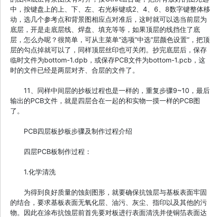
中，按键盘上的上、下、左、右光标键或2、4、6、8数字键整体移
动，选几个参考点和背景图相应点对准后，这时就可以选当前层为
底层，开是走底层线、焊盘、填充等等，如果顶层的线挡住了底
层，怎么办呢？很简单，可从主菜单“选项”中选“层颜色设置”，把顶
层的勾点掉就可以了，同样顶层丝印也可关闭。抄完底层后，保存
临时文件为bottom-1.dpb，或保存PCB文件为bottom-1.pcb，这
时的文件已经是两层对齐、合层的文件了。
11、同样中间层的抄板过程也是一样的，重复步骤9~10，最后
输出的PCB文件，就是四层合在一起的和实物一摸一样的PCB图
了。
PCB四层板抄板步骤及制作过程介绍
四层PCB板制作过程：
1.化学清洗
为得到良好质量的蚀刻图形，就要确保抗蚀层与基板表面牢固
的结合，要求基板表面无氧化层、油污、灰尘、指印以及其他的污
物。因此在涂布抗蚀层前首先要对板进行表面清洗并使铜箔表面达