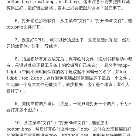
bottom.bmp，mid1.bmp，mid2.bmp。这里注意不需要把图片裁
剪得正好，最好留些富裕，基本上只要把图片调水平就完事了。
6、打开彩色抄板软件，从主菜单“文件”-》“打开BMP文件”，选
top.bmp文件打开。
7、设置好DPI后，就可以抄顶层图了，先把层选到顶层，然后
开始放元件、过孔、导线等。
8、顶层把所有东西放完后，保存临时文件（说明书和帮助中都
有，是通过菜单还是工具条上的按钮可自己来选），起名字为top-
1.dpb（中间不同时间保存的名字建议起不同编号的名字，如top-
1.dpb，top-2.dpb，这样避免电脑故障原因破坏了最后一个文件，
但此前一个版本文件还能挽回，减少损失，这个是个建议，看个人
爱好了）。
9、关闭当前图片窗口（注意，一次只能打开一个图片，千万不
要打开多个图片）。
10、从主菜单“文件”-》“打开BMP文件”，选底层图
bottom.bmp，然后打开临时文件top-1.dpb，这时会发现顶层画好
的图和底层背景图没有对齐，按CtrlA组合键，把所有放好的图元选