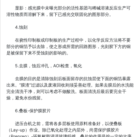
显影：感光膜中未曝光部分的活性基团与稀碱溶液反应生产可
溶性物质而溶解下来，留下已感光交联固化的图形部分。
4.蚀刻
在挠性印制板或印制板的生产过程中，以化学反应方法将不要
部分的铜箔予以去除，使之形成所需的回路图形，光刻胶下方的铜
是被保留下来不受蚀刻的影响的。
5.去膜，蚀后冲孔，AOI检查，氧化
去膜的目的是清除蚀刻后板面留存的抗蚀层使下面的铜箔暴露
出来。“膜渣”过滤以及废液回收则须妥善处理。如果去膜后的水洗能
完全清洗干净，则可以考虑不做酸洗。板面清洗后最后要完全干
燥，避免水份残留。
6.叠板-保护膜胶片
进压合机之前，需将各多层板使用原料准备好，以便叠板
（Lay-up）作业。除已氧化处理之内层外，尚需保护膜胶片
（Prepreg）-环氧树脂浸渍玻璃纤维。叠片的作用是按一定的次序