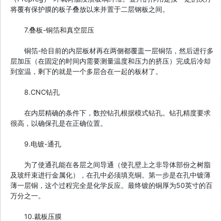
将覆有保护膜的板子叠放以来并置于二层钢板之间。
7.叠板-铜箔和真空层压
铜箔-给目前的内层板材再在两侧都覆盖一层铜箔，然后进行多
层加压（在固定的时间内需要测量温度和压力的挤压）完成后冷却
到室温，剩下的就是一个多层合在一起的板材了。
8.CNC钻孔
在内层精确的条件下，数控钻孔根据模式钻孔。钻孔精度要求
很高，以确保孔是在正确位置。
9.电镀-通孔
为了使通孔能在各层之间导通（使孔壁上之非导体部份之树脂
及玻纤束进行金属化），在孔中必须填充铜。第一步是在孔中镀薄
薄一层铜，这个过程完全是化学反应。最终镀的铜厚为50英寸的百
万分之一。
10.裁板压膜