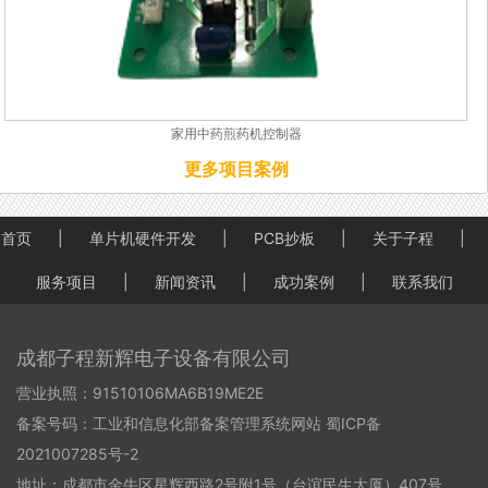
家用中药煎药机控制器
更多项目案例
首页
|
单片机硬件开发
|
PCB抄板
|
关于子程
|
服务项目
|
新闻资讯
|
成功案例
|
联系我们
成都子程新辉电子设备有限公司
营业执照：91510106MA6B19ME2E
备案号码：
工业和信息化部备案管理系统网站 蜀ICP备
2021007285号-2
地址：成都市金牛区星辉西路2号附1号（台谊民生大厦）407号