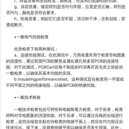
f。焊盘质量和坚固程度，粗糙度，亮度和凸起缺陷的空隙。
g。涂层质量。镀层焊剂是否均匀牢固，位置是否正确，焊剂是
否均匀，颜色是否符合要求。
h。性格质量，例如它们是否牢固，清洁和干净，没有划痕，穿
透或断开。
•一般电气性能检查
此类检查下有两种测试：
a。连接性能测试。在此测试中，万用表通常用于检查导电图案
的连接性，通过双面PCB的聚焦金属化通孔和多层PCB的连接性
能。对于此测试，PCBCart在每个制造的PCB离开其仓库之前提供
一般检查，以确保其基本功能的实现。
b.Insulatingperformancetest。这种测试旨在检查同一平面或
不同平面之间的绝缘电阻，以确保PCB的绝缘性能。
•一般技术检验
一般技术检查包括可焊性和电镀附着力检查。对于前者，检查
焊料对导电图案的润湿性能。对于后者，可以通过合格的尖端进行
检查，这些尖端首先粘在待检查的电镀平面上，然后在均匀按压后
快速拉出。接下来，应观察电镀平面以确保是否发生脱落。此外，