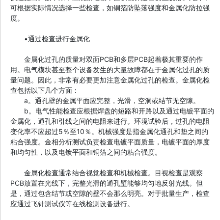
可根据实际情况选择一些检查，如铜箔防坠落强度和金属化防拉强
度。
•通过检查进行金属化
金属化过孔的质量对双面PCB和多层PCB起着极其重要的作
用。电气模块甚至整个设备发生的大量故障都在于金属化过孔的质
量问题。因此，非常有必要更加注意金属化过孔的检查。金属化检
查包括以下几个方面：
a。通孔壁的金属平面应完整，光滑，空洞或结节无空隙。
b。电气性能检查应根据焊盘的短路和开路以及通过电镀平面的
金属化，通孔和引线之间的电阻来进行。环境试验后，过孔的电阻
变化率不应超过5％至10％。机械强度是指金属化通孔和垫之间的
粘合强度。金相分析测试负责检查电镀平面质量，电镀平面的厚度
和均匀性，以及电镀平面和铜箔之间的粘合强度。
金属化检查通常结合视觉检查和机械检查。目视检查是观察
PCB放置在光线下，完整光滑的通孔壁能够均匀地反射光线。但
是，通过包含结节或空隙的壁不会那么明亮。对于批量生产，检查
应通过飞针测试仪等在线检测设备进行。