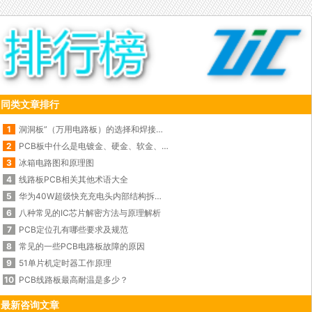
同类文章排行
1
洞洞板”（万用电路板）的选择和焊接使用技巧
2
PCB板中什么是电镀金、硬金、软金、化金、闪金？
3
冰箱电路图和原理图
4
线路板PCB相关其他术语大全
5
华为40W超级快充充电头内部结构拆解图
6
八种常见的IC芯片解密方法与原理解析
7
PCB定位孔有哪些要求及规范
8
常见的一些PCB电路板故障的原因
9
51单片机定时器工作原理
10
PCB线路板最高耐温是多少？
最新咨询文章