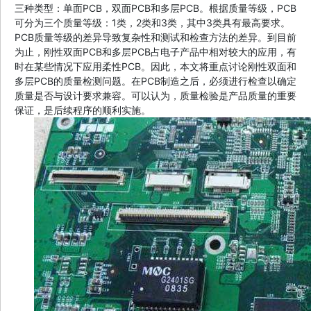
三种类型：单面PCB，双面PCB和多层PCB。根据质量等级，PCB
可分为三个质量等级：1类，2类和3类，其中3类具有最高要求。
PCB质量等级的差异导致复杂性和测试和检查方法的差异。到目前
为止，刚性双面PCB和多层PCB占电子产品中相对较大的应用，有
时在某些情况下应用柔性PCB。因此，本文将重点讨论刚性双面和
多层PCB的质量检测问题。在PCB制造之后，必须进行检查以确定
质量是否与设计要求兼容。可以认为，质量检验是产品质量的重要
保证，是后续程序的顺利实施。