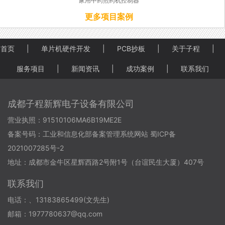
家用中药煎药机控制器
更多项目案例
首页
|
单片机硬件开发
|
PCB抄板
|
关于子程
|
服务项目
|
新闻资讯
|
成功案例
|
联系我们
成都子程新辉电子设备有限公司
营业执照：91510106MA6B19ME2E
备案号码：
工业和信息化部备案管理系统网站 蜀ICP备
2021007285号-2
地址：成都市金牛区星辉西路2号附1号（台谊民生大厦）407号
联系我们
电话：、13183865499(文先生)
邮箱：1977780637@qq.com