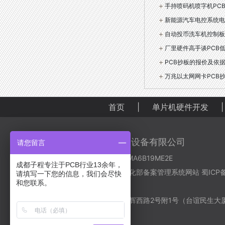
手持喷码机喷字机PCB
新能源汽车电控系统电
自动投币洗车机控制板
厂里硬件高手谈PCB
PCB抄板的报价及依
万兆以太网网卡PCB
首页
|
单片机硬件开发
|
成都子程新辉电子设备有限公司
请您留言
营业执照：91510106MA6B19ME2E
成都子程专注于PCB行业13余年，
备案号码：
工业和信息化部备案管理系统网站 蜀ICP备20
请填写一下您的信息，我们会尽快
和您联系。
号-2
地址：成都市金牛区星辉西路2号附1号（台谊民生大厦