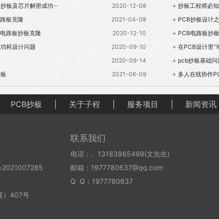
抄板及芯片解密成功···
2020-12-08
抄板工程师必知
路板克隆
2021-04-08
PCB抄板设计
电路板抄板克隆
2020-12-10
PCB电路板抄
低功耗设计问题
2020-09-10
在PCB设计里
据
2020-09-14
pcb抄板基础问
抄板
2021-06-09
多人在线协作P
PCB抄板
|
关于子程
|
服务项目
|
新闻资讯
联系我们
电话：、13183865499(文先生)
21007285
邮箱：1977780637@qq.com
Q Q：1977780637
）407号