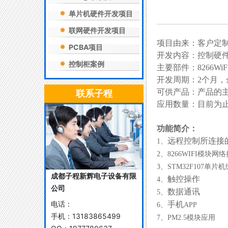
单片机硬件开发项目
联网硬件开发项目
项目由来：客户定制
PCBA项目
开发内容：控制硬件
控制柜案例
主要部件：8266WiF
开发周期：2个月，余
可供产品：产品的主
联系子程
应用数量：目前为止
功能简介：
远程控制所连接
1、
2、8266WIFI模块网
3、STM32F107单片
成都子程新辉电子设备有限
触控操作
4、
公司
数据通讯
5、
电话：
手机
6、
APP
手机：
13183865499
7、PM2.5模块应用