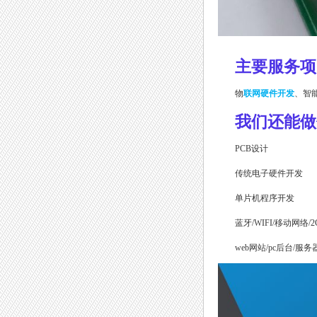
主要服务项
物
联网硬件开发
、智
我们还能做
PCB设计
传统电子硬件开发
单片机程序开发
蓝牙
/WIFI/移动网络
/
2
web网站/
pc
后台
/服务