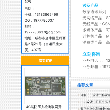
公司
涉及产品
电话：
数据通讯系列：
手机：
13183865499
光网络产品：SD
QQ：
1977780637
无线产品：GSM
邮箱：
多媒体产品：可
1977780637@qq.com
计算机产品：M
地址：
成都市金牛区星辉西
消费类产品：高
路2号附1号（台谊民生大
厦）407号
立刻咨询
业务电话：、131
成功案例
业务邮箱：19777
推荐文章
详解PCB设计中的磷
PCB设计中的开窗技
4G消防压力检测联网开···
数字电路中高速时钟信