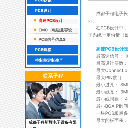
PCB设计
成都子程电子长
计。
高速PCB设计
在PCB设计中
EMC（电磁兼容设
子系统一定份量（如
计）
PCB信号仿真SI
高速PCB设计
PCB焊接
最高速信号： 
控制柜定制生产
最高设计层数：
最大Connectio
联系子程
最大PIN数目： 
最小过孔： 8MI
最小线宽： 3M
最小线间距： 4
最小BGA PIN
一块PCB板最多
最大的板面积： 
成都子程新辉电子设备有限