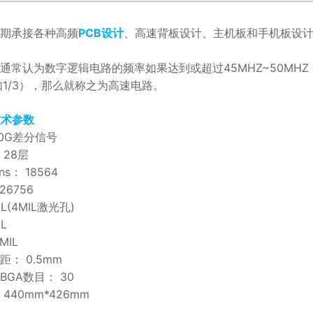
期承接各种高频
PCB设计
、高速背板设计、主机板和手机板设计
，通常认为数字逻辑电路的频率如果达到或超过45MHZ~50M
1/3），那么就称之为高速电路。
技术参数
10G差分信号
 28层
ns： 18564
26756
L(4MIL激光孔)
IL
MIL
间距： 0.5mm
BGA数目： 30
440mm*426mm