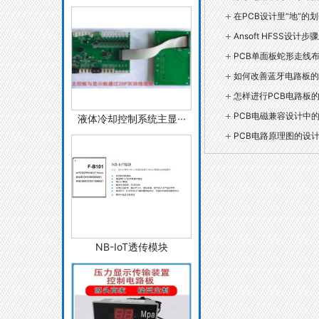
在PCB设计里“地”的
Ansoft HFSS设计
PCB单面板蛇形走线
如何改善蓝牙电路板的
怎样进行PCB电路板
PCB电磁兼容设计中
液体冷却控制系统主显···
PCB电路原理图的设
NB-IoT透传模块