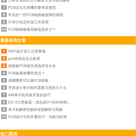
6
八种常见的IC芯片解密方法与原理解析
7
PCB定位孔有哪些要求及规范
8
常见的一些PCB电路板故障的原因
9
51单片机定时器工作原理
10
PCB线路板最高耐温是多少？
最新咨询文章
1
SMT贴片加工注意事项
2
pcb布线后怎么检查
3
线路板PCB相关其他术语大全
4
PCB板都有哪些优点？
5
成都哪里可以做PCB抄板
6
开发设计单片机时需要注意的几个点
7
4种单片机高效开发的技巧
8
DC-DC变换器：优化设计与EMI控制的秘诀
9
单片机解密失败的深度解析与风险
10
PCB设计中的开窗技巧：功能与应用
热门案例