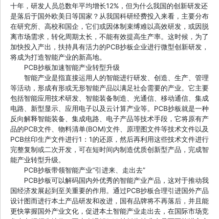
十年，研发人员总数年平均增长12%，但为什么我国的创新研发还
是落后于国外欧美日等国家？从我国科研经费投入来看，主要分布
在研究所、高校和国企，它们或因体制束缚难以高效研发，或因脱
离市场需求，转化周期太长，不能有效提高生产率。这时候，为了
加快投入产出，扶持具有活力的PCB抄板企业进行微型创新研发，
将成为打造智能产业的新高地。
PCB抄板加速智能产业转型升级
智能产业是指直接运用人的智能进行研发、创造、生产、管理
等活动，形成有形或无形智能产品以满足社会需要的产业。它主要
包括智能应用技术研发、智能装备制造、光通信、移动通信、集成
电路、新型显示、应用电子以及云计算产业等。PCB抄板就是一种
反向解释智能装备、集成电路、电子产品等技术手段，它将原有产
品的PCB文件、物料清单(BOM)文件、原理图文件等技术文件以及
PCB丝印生产文件进行1：1的还原，然后再利用这些技术文件进行
完整复制或二次开发，可在短时间内制造优质创新型产品，完成智
能产业转型升级。
PCB抄板带领智能产业“引进来、走出去”
PCB抄板可以解码国内外优秀的智能产业产品，这对于推动我
国经济发展起到至关重要的作用。通过PCB抄板合理引进国外产品
设计图而进行本土产品研发和改进，国有品牌将不再落后，并且能
更快掌握国外产业文化，促进本土智能产业走出去，在国际市场竞