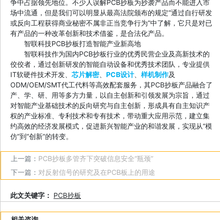
争中占据领先地位。不少人误解PCB抄板为抄袭产品而不能进入市
场中流通，但是我们可以明显从最高法院颁布的规定“通过自行研发
或反向工程获得商业秘密不属非正当竞争行为”中了解，它只是对已
有产品的一种改革创新和技术借鉴，是合法化产品。
智联科技PCB抄板打造智能产业新高地
智联科技作为国内PCB抄板行业的优秀民营企业及高新技术的
佼佼者，通过创新研发的智能自动设备和优秀技术团队，专业提供
IT软硬件技术开发、
芯片解密
、
PCB设计
、
样机制作
及
ODM/OEM/SMT代工代料等高效配套服务，其PCB抄板产品融合了
产、学、研、用等多方力量，以自主创新和引领发展为宗旨，通过
对智能产业基础技术的反向研究与自主创新，形成具有自主知识产
权的产业标准、专利技术和专有技术，带动重大应用示范，建立集
约高效的经济发展模式，促进新兴智能产业的和谐发展，实现从“模
仿”到“创新”的转变。
上一篇：
PCB抄板多管齐下突破信息安全“瓶颈”
下一篇：
对反射信号的研究及在PCB板上的用途
此文关键字：
PCB抄板
相关咨询